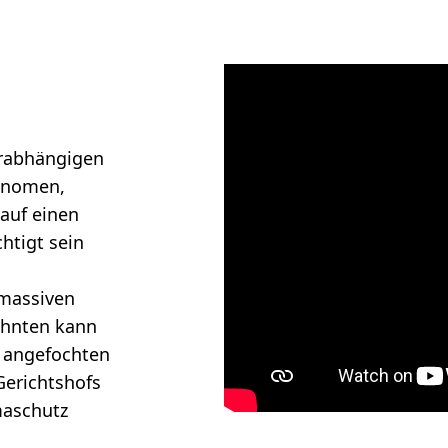
urabhängigen
hänomen,
 auf einen
htigt sein
 massiven
zehnten kann
t angefochten
 Gerichtshofs
maschutz