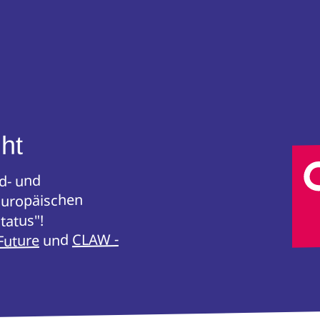
ht
nd- und
Europäischen
tatus"!
CLAW -
und
Future