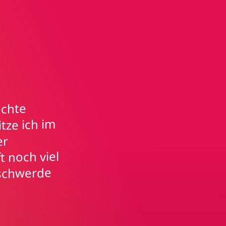
echte
tze ich im
er
t noch viel
eschwerde